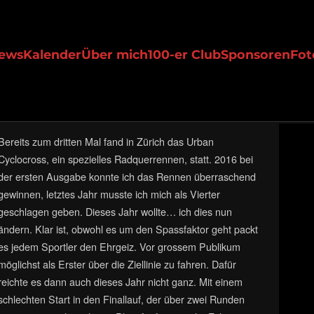
ews
Kalender
Über mich
100-er Club
Sponsoren
Fot
Bereits zum dritten Mal fand in Zürich das Urban
Cyclocross, ein spezielles Radquerrennen, statt. 2016 bei
der ersten Ausgabe konnte ich das Rennen überraschend
gewinnen, letztes Jahr musste ich mich als Vierter
geschlagen geben. Dieses Jahr wollte…
ich dies nun
ändern. Klar ist, obwohl es um den Spassfaktor geht packt
es jedem Sportler den Ehrgeiz. Vor grossem Publikum
möglichst als Erster über die Ziellinie zu fahren. Dafür
reichte es dann auch dieses Jahr nicht ganz. Mit einem
schlechten Start in den Finallauf, der über zwei Runden