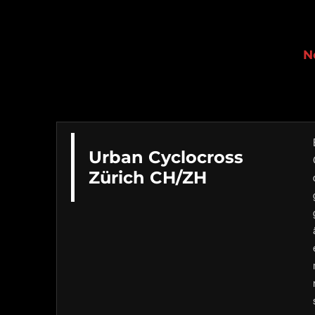
Severin Sägesser
N
Urban Cyclocross
Zürich CH/ZH