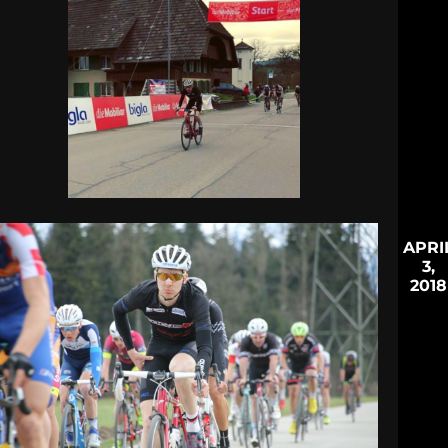
APRI
3,
2018