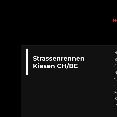
Severin Sägesser
N
N
Strassenrennen
S
Kiesen CH/BE
O
N
f
e
k
S
P