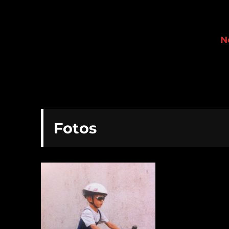
Severin Sägesser
N
Fotos