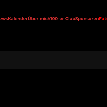
ews
Kalender
Über mich
100-er Club
Sponsoren
Fot