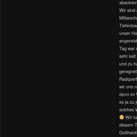
absolvier
Wir sind
Mittwoc
Tiefenba
unser Ho
angerei
Tag war 
sehr kalt
und zu h
geregnet
Radquerf
wir uns n
denn im 
es ja zu 
solches 
Wir f
diesem T
Gotthard