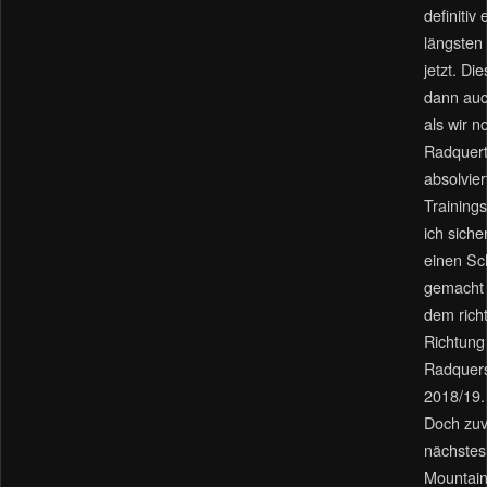
definitiv
längsten
jetzt. Di
dann au
als wir n
Radquert
absolvier
Training
ich siche
einen Sch
gemacht 
dem rich
Richtung
Radquer
2018/19.
Doch zuvo
nächstes
Mountain