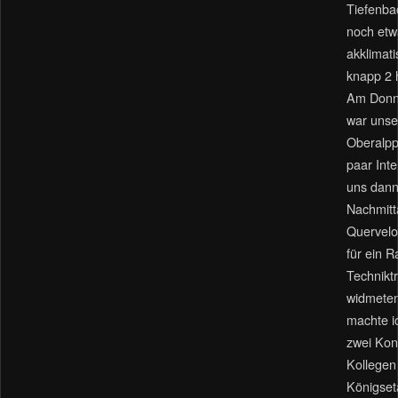
Tiefenba
noch etw
akklimati
knapp 2 h
Am Donn
war unse
Oberalpp
paar Inte
uns dan
Nachmitt
Quervelo
für ein 
Techniktr
widmeten
machte i
zwei Kon
Kollegen 
Königset