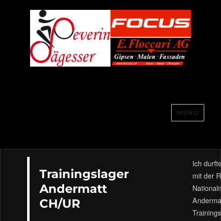
MENÜ
Severin Sägesser
Ich durft
Trainingslager
mit der 
Andermatt
National
Andermat
CH/UR
Trainings