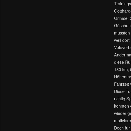
Trainings
Gotthard
Grimsel-
Göschen
mussten 
weil dor
Veloverbo
Andermat
diese Ru
180 km, 
Höhenmet
Fahrzeit 
Diese To
richtig S
konnten 
wieder g
motivier
Doch für