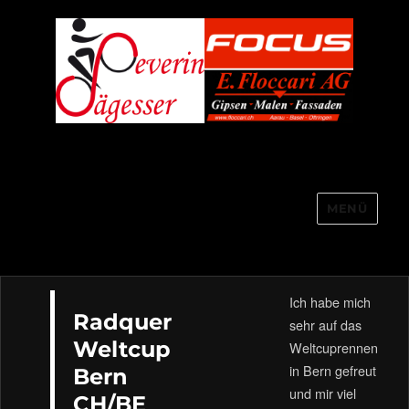
MENÜ
Severin Sägesser
Ich habe mich
Radquer
sehr auf das
Weltcup
Weltcuprennen
in Bern gefreut
Bern
und mir viel
CH/BE