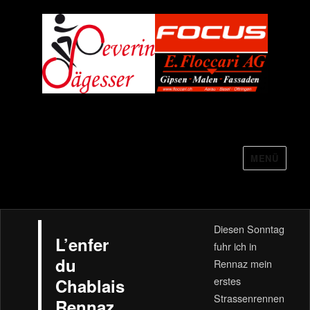
MENÜ
Severin Sägesser
Diesen Sonntag
L’enfer
fuhr ich in
du
Rennaz mein
erstes
Chablais
Strassenrennen
Rennaz